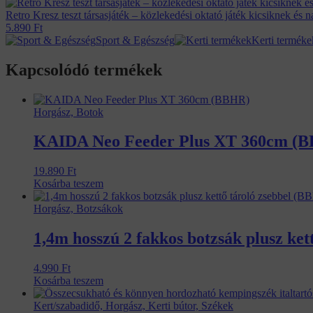
Retro Kresz teszt társasjáték – közlekedési oktató játék kicsiknek é
5.890
Ft
Sport & Egészség
Kerti terméke
Kapcsolódó termékek
Horgász, Botok
KAIDA Neo Feeder Plus XT 360cm (
19.890
Ft
Kosárba teszem
Horgász, Botzsákok
1,4m hosszú 2 fakkos botzsák plusz ke
4.990
Ft
Kosárba teszem
Kert/szabadidő, Horgász, Kerti bútor, Székek