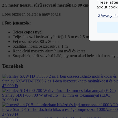
These latte
2,5 méter hosszú, sűrű szövésű merítőháló 80 cm-es fejjel
about cookie
Ebbe biztosan belefér a nagy fogás!
Privacy Po
Főbb jellemzők:
Teleszkópos nyél
Teljes hossz kinyitva(nyél+fej) 1,8 m és 2,5 m között állítható
Fej rész mérete: 80 x 80 cm
Szállítási hossz összecsukva: 1 m
Rendkívül masszív alumínium nyél és keret
Strapabíró, sűrű szövésű háló, így nem akad bele a hal uszonya,
Termékek
Stanley SXWTD-FT585 2 az 1-ben összecsukható molnárkocsi és pla
42.990
Ft
Stanley SDH700 700 W ütvefúró – 13 mm-es tokmánnyal (EDC)
20.990
Ft
PowerStart Q15 – hordozható bikázó és légkompresszor 1000A/20
37.990
Ft