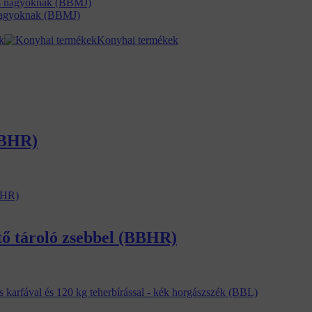
s nagyoknak (BBMJ)
k
Konyhai termékek
BBHR)
ttő tároló zsebbel (BBHR)