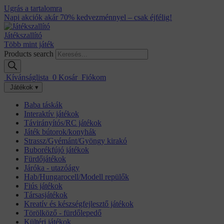
Ugrás a tartalomra
Napi akciók akár 70% kedvezménnyel – csak éjfélig!
Játékszallító
Több mint játék
Products search
Kívánságlista
0
Kosár
Fiókom
Játékok ▾
Baba táskák
Interaktív játékok
Távirányítós/RC játékok
Játék bútorok/konyhák
Strassz/Gyémánt/Gyöngy kirakó
Buborékfújó játékok
Fürdőjátékok
Járóka - utazóágy
Hab/Hungarocell/Modell repülők
Fiús játékok
Társasjátékok
Kreatív és készségfejlesztő játékok
Törölköző - fürdőlepedő
Kültéri játékok