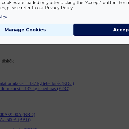
r cookies are loaded only after clicking the "Accept" button. For
s, please refer to our Privacy Policy.
licy
Manage Cookies
Accep
 tüskéje
tformkocsi – 137 kg teherbírás (EDC)
00A/2500A (BBD)