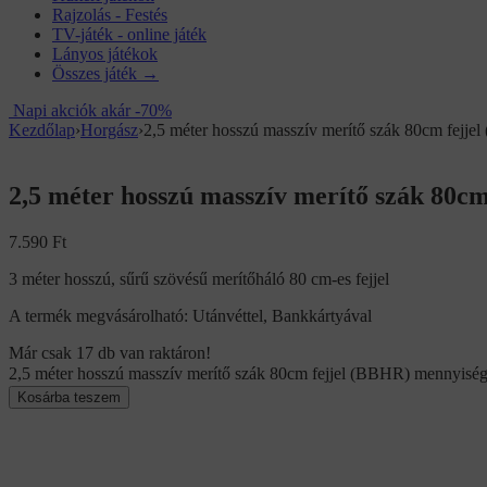
Rajzolás - Festés
TV-játék - online játék
Lányos játékok
Összes játék →
Napi akciók akár -70%
Kezdőlap
›
Horgász
›
2,5 méter hosszú masszív merítő szák 80cm fejje
2,5 méter hosszú masszív merítő szák 80c
7.590
Ft
3 méter hosszú, sűrű szövésű merítőháló 80 cm-es fejjel
A termék megvásárolható: Utánvéttel, Bankkártyával
Már csak 17 db van raktáron!
2,5 méter hosszú masszív merítő szák 80cm fejjel (BBHR) mennyisé
Kosárba teszem