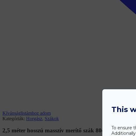
This w
Kívánságlistámhoz adom
Kategóriák:
Horgász
,
Szákok
To ensure t
2,5 méter hosszú masszív merítő szák 80cm fejjel (BB
Additionall