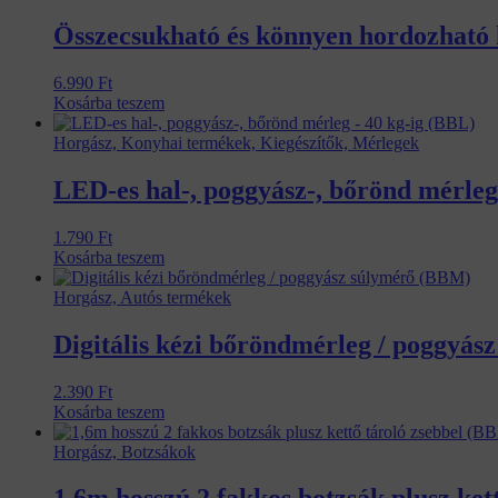
Összecsukható és könnyen hordozható k
6.990
Ft
Kosárba teszem
Horgász, Konyhai termékek, Kiegészítők, Mérlegek
LED-es hal-, poggyász-, bőrönd mérleg
1.790
Ft
Kosárba teszem
Horgász, Autós termékek
Digitális kézi bőröndmérleg / poggyá
2.390
Ft
Kosárba teszem
Horgász, Botzsákok