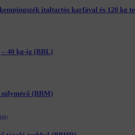
empingszék italtartós karfával és 120 kg t
 – 40 kg-ig (BBL)
sz súlymérő (BBM)