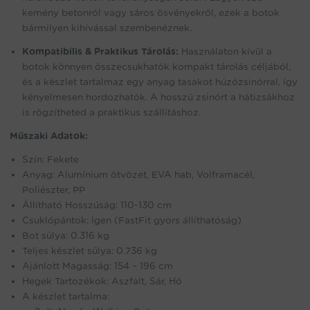
kemény betonról vagy sáros ösvényekről, ezek a botok
bármilyen kihívással szembenéznek.
Kompatibilis & Praktikus Tárolás:
Használaton kívül a
botok könnyen összecsukhatók kompakt tárolás céljából,
és a készlet tartalmaz egy anyag tasakot húzózsinórral, így
kényelmesen hordozhatók. A hosszú zsinórt a hátizsákhoz
is rögzítheted a praktikus szállításhoz.
Műszaki Adatok:
Szín: Fekete
Anyag: Alumínium ötvözet, EVA hab, Volframacél,
Poliészter, PP
Állítható Hosszúság: 110-130 cm
Csuklópántok: Igen (FastFit gyors állíthatóság)
Bot súlya: 0.316 kg
Teljes készlet súlya: 0.736 kg
Ajánlott Magasság: 154 – 196 cm
Hegek Tartozékok: Aszfalt, Sár, Hó
A készlet tartalma: