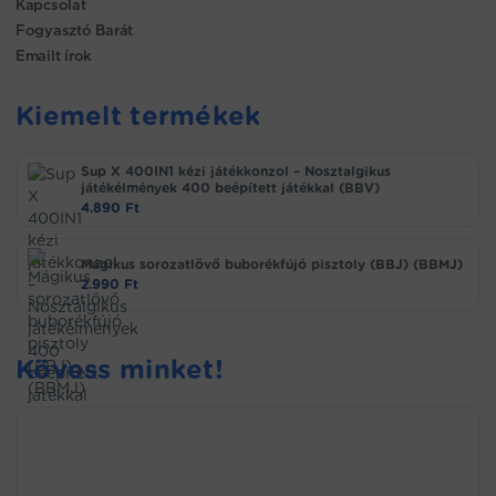
Kapcsolat
Fogyasztó Barát
Emailt írok
Kiemelt termékek
Sup X 400IN1 kézi játékkonzol – Nosztalgikus
játékélmények 400 beépített játékkal (BBV)
4.890
Ft
Mágikus sorozatlövő buborékfújó pisztoly (BBJ) (BBMJ)
2.990
Ft
Kövess minket!