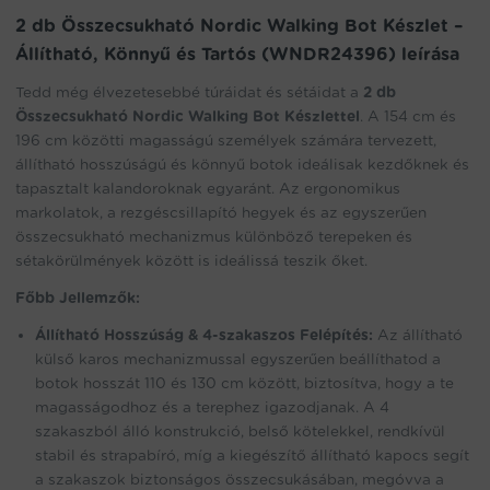
waitlist
2 db Összecsukható Nordic Walking Bot Készlet –
for
Állítható, Könnyű és Tartós (WNDR24396) leírása
this
product
Tedd még élvezetesebbé túráidat és sétáidat a
2 db
Összecsukható Nordic Walking Bot Készlettel
. A 154 cm és
196 cm közötti magasságú személyek számára tervezett,
állítható hosszúságú és könnyű botok ideálisak kezdőknek és
tapasztalt kalandoroknak egyaránt. Az ergonomikus
markolatok, a rezgéscsillapító hegyek és az egyszerűen
összecsukható mechanizmus különböző terepeken és
sétakörülmények között is ideálissá teszik őket.
Főbb Jellemzők:
Állítható Hosszúság & 4-szakaszos Felépítés:
Az állítható
külső karos mechanizmussal egyszerűen beállíthatod a
botok hosszát 110 és 130 cm között, biztosítva, hogy a te
magasságodhoz és a terephez igazodjanak. A 4
szakaszból álló konstrukció, belső kötelekkel, rendkívül
stabil és strapabíró, míg a kiegészítő állítható kapocs segít
a szakaszok biztonságos összecsukásában, megóvva a