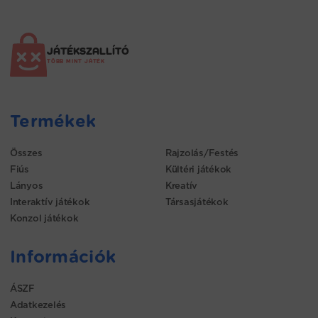
JÁTÉKSZALLÍTÓ
TÖBB MINT JÁTÉK
Termékek
Összes
Rajzolás/Festés
Fiús
Kültéri játékok
Lányos
Kreatív
Interaktív játékok
Társasjátékok
Konzol játékok
Információk
ÁSZF
Adatkezelés