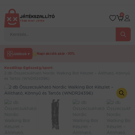
Ugrás
a
tartalomra
0
JÁTÉKSZALLÍTÓ
TÖBB MINT JÁTÉK
Products
search
Játékok ▾
Napi akciók akár -70%
Kezdőlap
›
Egészség/sport
›
2 db Összecsukható Nordic Walking Bot Készlet – Állítható, Könnyű
és Tartós (WNDR24396)