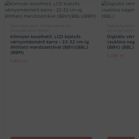
Egészség/sport, Vérnyomásmérők -
Egészség/sport, 
véroxigénszint mérők
véroxigénszint m
Könnyen kezelhető, LCD kijelzős
Digitális vérn
vérnyomásmérő karra – 22-32 cm-ig
csuklóra nagym
állítható mandzsettával (BBV)(BBL)
(BBV) (BBL)
(BBM)
6.390
Ft
4.890
Ft