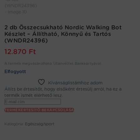
2 db Összecsukható Nordic Walking Bot
Készlet – Állítható, Könnyű és Tartós
(WNDR24396)
12.870
Ft
A termék megvásárolható: Utánvéttel, Bankkártyával
Elfogyott
Kívánságlistámhoz adom
Állíts be értesítőt, hogy elsőként értesülj arról, ha ez a
termék ismét elérhető lesz.
Enter
your
TERMÉKÉRTESÍTŐ BEKAPCSOLÁSA
email
address
Kategória:
Egészség/sport
to
join
the