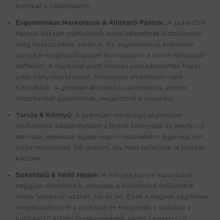
botokat a sérülésektől.
Ergonomikus Markolatok & Állítható Pántok:
A puha EVA
habból készült markolatok extra kényelmet biztosítanak,
még hosszú séták során is. Az ergonomikus kialakítás
javítja a rezgéscsillapítást és csökkenti a kézre nehezedő
terhelést. A markolat alatti hosszú csúszásmentes fogás
jobb irányítást biztosít, különösen emelkedőn való
túrázáskor. A gyorsan állítható csuklópántok szoros
illeszkedést garantálnak, megelőzve a csúszást.
Tartós & Könnyű:
A prémium minőségű alumínium
ötvözetnek köszönhetően a botok könnyűek és rendkívül
tartósak, ideálisak egész napos használatra. Egy-egy bot
súlya mindössze 316 gramm, így nem terhelnek le túrázás
közben.
Sokoldalú & Védő Hegek:
A készlet három különböző
heggyel rendelkezik, amelyek a különböző felületekre
lettek tervezve: aszfalt, sár és hó. Ezek a hegyek segítenek
megakadályozni a csúszást és megóvják a botokat a
különböző kültéri tevékenységek során. Legyen szó