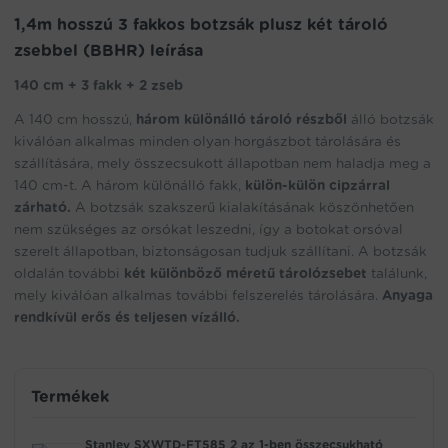
waitlist
1,4m hosszú 3 fakkos botzsák plusz két tároló
for
zsebbel (BBHR) leírása
this
product
140 cm + 3 fakk + 2 zseb
A 140 cm hosszú,
három különálló tároló részből
álló botzsák
kiválóan alkalmas minden olyan horgászbot tárolására és
szállítására, mely összecsukott állapotban nem haladja meg a
140 cm-t. A három különálló fakk,
külön-külön cipzárral
zárható.
A botzsák szakszerű kialakításának köszönhetően
nem szükséges az orsókat leszedni, így a botokat orsóval
szerelt állapotban, biztonságosan tudjuk szállítani. A botzsák
oldalán további
két különböző méretű tárolózsebet
találunk,
mely kiválóan alkalmas további felszerelés tárolására.
Anyaga
rendkívül erős és teljesen vízálló.
Termékek
Stanley SXWTD-FT585 2 az 1-ben összecsukható