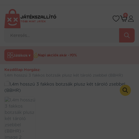
Ugrás
a
tartalomra
0
JÁTÉKSZALLÍTÓ
TÖBB MINT JÁTÉK
Products
search
Játékok ▾
Napi akciók akár -70%
Kezdőlap
›
Horgász
›
1,4m hosszú 3 fakkos botzsák plusz két tároló zsebbel (BBHR)