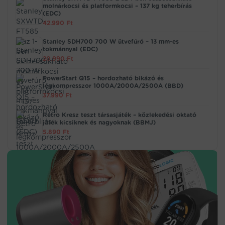
molnárkocsi és platformkocsi – 137 kg teherbírás
(EDC)
42.990
Ft
Stanley SDH700 700 W ütvefúró – 13 mm-es
tokmánnyal (EDC)
20.990
Ft
PowerStart Q15 – hordozható bikázó és
légkompresszor 1000A/2000A/2500A (BBD)
37.990
Ft
Retro Kresz teszt társasjáték – közlekedési oktató
játék kicsiknek és nagyoknak (BBMJ)
5.890
Ft