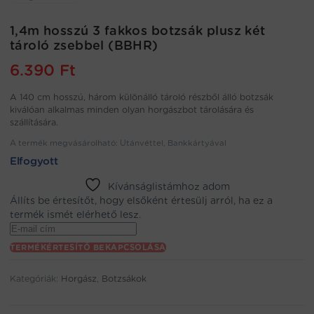
1,4m hosszú 3 fakkos botzsák plusz két
tároló zsebbel (BBHR)
6.390
Ft
A 140 cm hosszú, három különálló tároló részből álló botzsák
kiválóan alkalmas minden olyan horgászbot tárolására és
szállítására.
A termék megvásárolható: Utánvéttel, Bankkártyával
Elfogyott
Kívánságlistámhoz adom
Állíts be értesítőt, hogy elsőként értesülj arról, ha ez a
termék ismét elérhető lesz.
Enter
your
TERMÉKÉRTESÍTŐ BEKAPCSOLÁSA
email
address
Kategóriák:
Horgász
,
Botzsákok
to
join
the