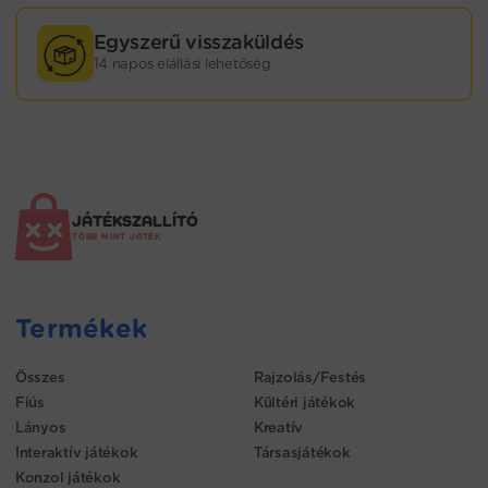
Egyszerű visszaküldés
14 napos elállási lehetőség
JÁTÉKSZALLÍTÓ
TÖBB MINT JÁTÉK
Termékek
Összes
Rajzolás/Festés
Fiús
Kültéri játékok
Lányos
Kreatív
Interaktív játékok
Társasjátékok
Konzol játékok