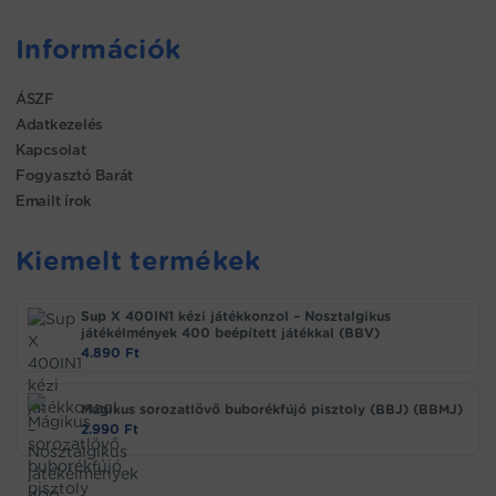
Információk
ÁSZF
Adatkezelés
Kapcsolat
Fogyasztó Barát
Emailt írok
Kiemelt termékek
Sup X 400IN1 kézi játékkonzol – Nosztalgikus
játékélmények 400 beépített játékkal (BBV)
4.890
Ft
Mágikus sorozatlövő buborékfújó pisztoly (BBJ) (BBMJ)
2.990
Ft