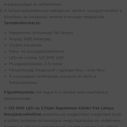
érzékenységet és időtartamot.
A lámpa automatikusan bekapcsol, amikor mozgást érzékel a
közelben, és kikapcsol, amikor a mozgás megszűnik.
Termékinformáció:
Napelemes, biztonsági fali lámpa
Anyag: ABS műanyag
Vízálló kialakítás
Fény- és mozgásérzékelővel
LED-ek száma: 122 SMD LED
Mozgásérzékelés: 2-5 méter
Fényerősség: kikapcsolt / gyenge fény / erős fény
A csomagban találhatóak csavarok és tiplik a
felhelyezéshez.
Figyelmeztetés:
Ne tegye ki a lámpát erős mechanikai
behatásoknak.
A
122 SMD LED-es 3 Fejes Napelemes Kültéri Fali Lámpa
Mozgásérzékelővel
praktikus és megbízható megoldást kínál
a kültéri területek biztonságos megvilágítására és védelmére,
bármilyen időjárási körülmények között. Legyen szó otthoni