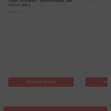
vidám mintákkal – pancsolójáték, kék
100cm (BBJ)
5.590
Ft
KOSÁRBA TESZEM
KOS