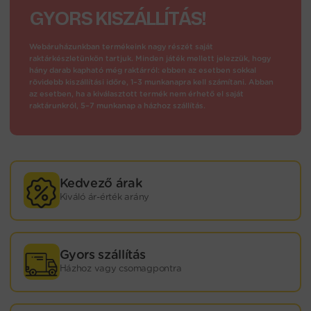
GYORS KISZÁLLÍTÁS!
Webáruházunkban termékeink nagy részét saját
raktárkészletünkön tartjuk. Minden játék mellett jelezzük, hogy
hány darab kapható még raktárról: ebben az esetben sokkal
rövidebb kiszállítási időre, 1–3 munkanapra kell számítani. Abban
az esetben, ha a kiválasztott termék nem érhető el saját
raktárunkról, 5–7 munkanap a házhoz szállítás.
Kedvező árak
Kiváló ár-érték arány
Gyors szállítás
Házhoz vagy csomagpontra