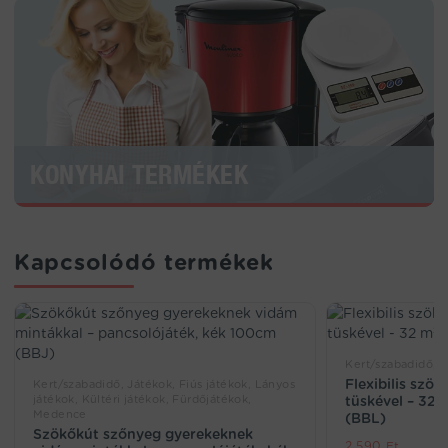
KONYHAI TERMÉKEK
Kapcsolódó termékek
Kert/szabadidő, 
Flexibilis szök
Kert/szabadidő, Játékok, Fiús játékok, Lányos
játékok, Kültéri játékok, Fürdőjátékok,
tüskével – 32 
Medence
(BBL)
Szökőkút szőnyeg gyerekeknek
2.590
Ft