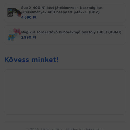
Sup X 400IN1 kézi játékkonzol – Nosztalgikus
játékélmények 400 beépített játékkal (BBV)
4.890
Ft
Mágikus sorozatlövő buborékfújó pisztoly (BBJ) (BBMJ)
2.990
Ft
Kövess minket!
© 2026 Játékszallító – Minden jog fenntartva.