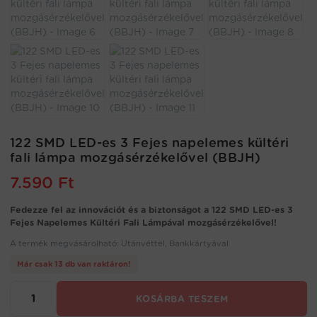
122 SMD LED-es 3 Fejes napelemes kültéri
fali lámpa mozgásérzékelővel (BBJH)
7.590
Ft
Fedezze fel az innovációt és a biztonságot a 122 SMD LED-es 3
Fejes Napelemes Kültéri Fali Lámpával mozgásérzékelővel!
A termék megvásárolható: Utánvéttel, Bankkártyával
Már csak 13 db van raktáron!
122
KOSÁRBA TESZEM
SMD