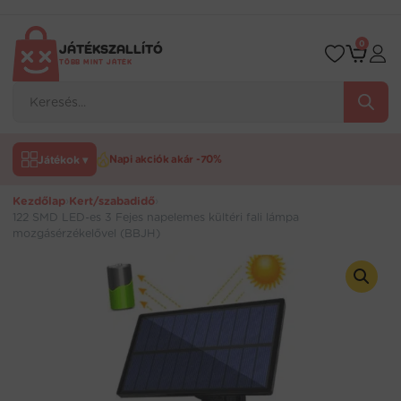
Ugrás
a
tartalomra
0
JÁTÉKSZALLÍTÓ
TÖBB MINT JÁTÉK
Products
search
Játékok ▾
Napi akciók akár -70%
Kezdőlap
›
Kert/szabadidő
›
122 SMD LED-es 3 Fejes napelemes kültéri fali lámpa
mozgásérzékelővel (BBJH)