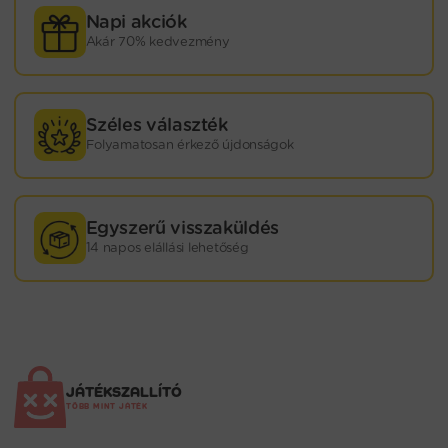
Napi akciók
Akár 70% kedvezmény
Széles választék
Folyamatosan érkező újdonságok
Egyszerű visszaküldés
14 napos elállási lehetőség
JÁTÉKSZALLÍTÓ
TÖBB MINT JÁTÉK