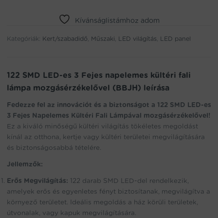
LED-
es
3
Kívánságlistámhoz adom
Fejes
Kategóriák:
napelemes
Kert/szabadidő
,
Műszaki
,
LED világítás
,
LED panel
kültéri
fali
lámpa
122 SMD LED-es 3 Fejes napelemes kültéri fali
mozgásérzékelővel
lámpa mozgásérzékelővel (BBJH) leírása
(BBJH)
mennyiség
Fedezze fel az innovációt és a biztonságot a 122 SMD LED-es
3 Fejes Napelemes Kültéri Fali Lámpával mozgásérzékelővel!
Ez a kiváló minőségű kültéri világítás tökéletes megoldást
kínál az otthona, kertje vagy kültéri területei megvilágítására
és biztonságosabbá tételére.
Jellemzők:
Erős Megvilágítás:
122 darab SMD LED-del rendelkezik,
amelyek erős és egyenletes fényt biztosítanak, megvilágítva a
környező területet. Ideális megoldás a ház körüli területek,
útvonalak, vagy kapuk megvilágítására.