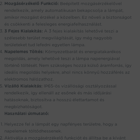
Mozgásérzékelő Funkció:
Beépített mozgásérzékelővel
rendelkezik, amely automatikusan bekapcsolja a lámpát,
amikor mozgást érzékel a közelben. Ez növeli a biztonságot
és csökkenti a felesleges energiafelhasználást.
3 Fejes Kialakítás:
A 3 fejes kialakítás lehetővé teszi a
szélesebb terület megvilágítását, így még nagyobb
területeket tud lefedni egyetlen lámpa.
Napelemes Töltés:
Környezetbarát és energiatakarékos
megoldás, amely lehetővé teszi a lámpa napenergiával
történő töltését. Nem szükséges hozzá külső áramforrás, így
ideális megoldás helyekre, ahol nincs könnyű hozzáférés az
elektromos hálózathoz.
Vízálló Kialakítás:
IP65-ös vízállósági osztályozással
rendelkezik, így ellenáll az esőnek és más időjárási
hatásoknak, biztosítva a hosszú élettartamot és
megbízhatóságot.
Használati útmutató:
Helyezze fel a lámpát egy napfényes területre, hogy a
napelemek töltődhessenek.
Aktiválja a mozgásérzékelő funkciót és állítsa be a kívánt