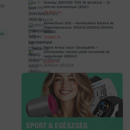
Stanley SDH700 700 W ütvefúró – 13
ebb
mm-es tokmánnyal (EDC)
20.990
Ft
PowerStart Q15 – hordozható bikázó és
légkompresszor 1000A/2000A/2500A
(BBD)
lül
37.990
Ft
Retro Kresz teszt társasjáték –
közlekedési oktató játék kicsiknek és
nagyoknak (BBMJ)
5.890
Ft
SPORT & EGÉSZSÉG