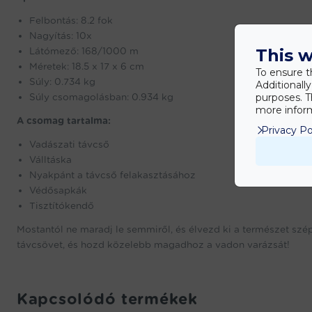
Felbontás: 8.2 fok
Nagyítás: 10x
Látómező: 168/1000 m
This w
Méretek: 18.5 x 17 x 6 cm
To ensure t
Súly: 0.734 kg
Additionall
Súly csomagolásban: 0.934 kg
purposes. T
more inform
A csomag tartalma:
Privacy Po
Vadászati távcső
Válltáska
Nyakpánt a távcső felakasztásához
Védősapkák
Tisztítókendő
Mostantól ne maradj le semmiről, és élvezd ki a természet sz
távcsövet, és hozd közelebb magadhoz a vadon varázsát!
Kapcsolódó termékek