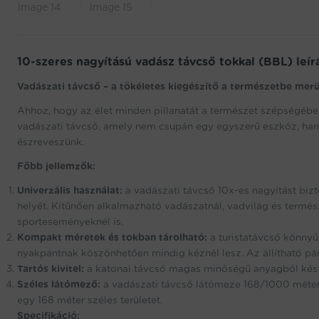
10-szeres nagyítású vadász távcső tokkal (BBL) leír
Vadászati távcső – a tökéletes kiegészítő a természetbe merü
Ahhoz, hogy az élet minden pillanatát a természet szépségébe
vadászati távcső, amely nem csupán egy egyszerű eszköz, ha
észreveszünk.
Főbb jellemzők:
Univerzális használat:
a vadászati távcső 10x-es nagyítást biz
helyét. Kitűnően alkalmazható vadászatnál, vadvilág és termész
sporteseményeknél is.
Kompakt méretek és tokban tárolható:
a turistatávcső könnyű
nyakpántnak köszönhetően mindig kéznél lesz. Az állítható pánt
Tartós kivitel:
a katonai távcső magas minőségű anyagból készü
Széles látómező:
a vadászati távcső látómeze 168/1000 méter
egy 168 méter széles területet.
Specifikáció: