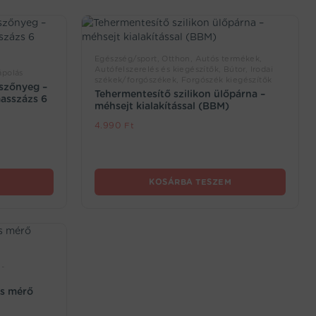
Egészség/sport, Otthon, Autós termékek,
Autófelszerelés és kiegészítők, Bútor, Irodai
ápolás
székek/forgószékek, Forgószék kiegészítők
szőnyeg –
Tehermentesítő szilikon ülőpárna –
masszázs 6
méhsejt kialakítással (BBM)
4.990
Ft
KOSÁRBA TESZEM
 -
us mérő