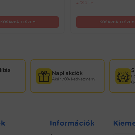
4.390
Ft
KOSÁRBA TESZEM
KOSÁRBA TESZEM
lítás
S
Napi akciók
F
Akár 70% kedvezmény
ú
ek
Információk
Kieme