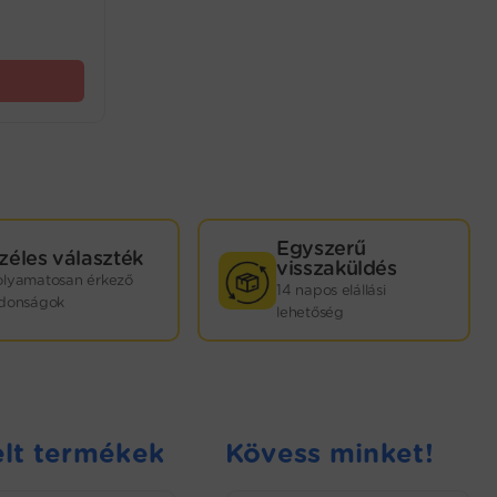
Egyszerű
zéles választék
visszaküldés
olyamatosan érkező
14 napos elállási
jdonságok
lehetőség
lt termékek
Kövess minket!