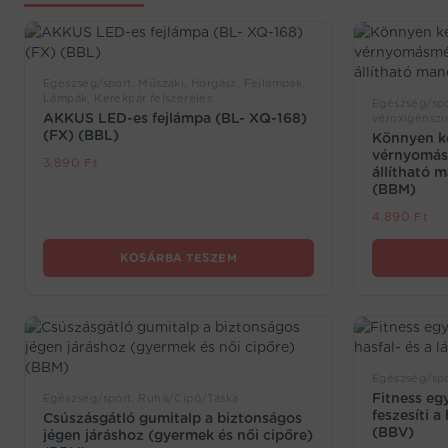
Egészség/sport, Műszaki, Horgász, Fejlámpák,
Lámpák, Kerékpár felszerelés
Egészség/spo
AKKUS LED-es fejlámpa (BL- XQ-168)
véroxigénszi
(FX) (BBL)
Könnyen ke
vérnyomás
3.890
Ft
állítható 
(BBM)
4.890
Ft
KOSÁRBA TESZEM
Egészség/spo
Fitness eg
Egészség/sport, Ruha/Cipő/Táska
feszesíti a
Csúszásgátló gumitalp a biztonságos
(BBV)
jégen járáshoz (gyermek és női cipőre)