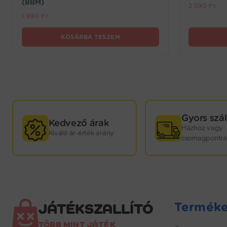
(BBM)
2.590
Ft
1.990
Ft
KOSÁRBA TESZEM
GYORS
Gyors szál
Kedvező árak
Házhoz vagy
Kiváló ár-érték arány
KISZÁLLÍTÁS!
csomagpontra
Webáruházunkban termékeink nagy részét saját
raktárkészletünkön tartjuk. Minden játék mellett
jelezzük, hogy hány darab kapható még
raktárról: ebben az esetben sokkal rövidebb
Termék
JÁTÉKSZALLÍTÓ
kiszállítási időre, 1–3 munkanapra kell számítani.
Abban az esetben, ha a kiválasztott termék nem
TÖBB MINT JÁTÉK