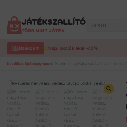
Ugrás
a
tartalomra
JÁTÉKSZALLÍTÓ
Products
search
TÖBB MINT JÁTÉK
Játékok ▾
Napi akciók akár -70%
Kezdőlap
›
Egészség/sport
›
10-szeres nagyítású vadász távcső tokkal 