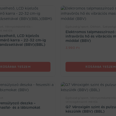
rt, Vérnyomásmérők -
Egészség/sport, Otthon, Szépség
nt mérők
Elektromos talpmasszírozó 
zelhető, LCD kijelzős
infravörös hő és vibrációs 
mérő karra – 22-32 cm-ig
móddal (BBV)
mandzsettával (BBV)(BBL)
3.990
Ft
KOSÁRBA TESZEM
KOSÁRBA TESZEM
rt
Egészség/sport, Vérnyomásmérők
véroxigénszint mérők
yensúlyozó deszka –
Q7 Véroxigén szint és pulz
 hasfal- és a lábizmokat
készülék (BBV) (BBL)