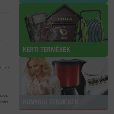
 a
KERTI TERMÉKEK
llja a
knek.
KONYHAI TERMÉKEK
yelni