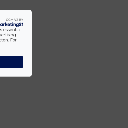
s essential.
vertising
tton. For