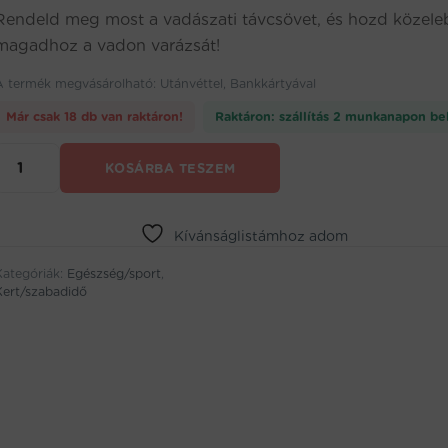
Rendeld meg most a vadászati távcsövet, és hozd közel
magadhoz a vadon varázsát!
A termék megvásárolható: Utánvéttel, Bankkártyával
Már csak 18 db van raktáron!
Raktáron: szállítás 2 munkanapon be
10-
KOSÁRBA TESZEM
szeres
nagyítású
vadász
távcső
Kívánságlistámhoz adom
tokkal
Kategóriák:
(BBL)
Egészség/sport
,
Kert/szabadidő
mennyiség