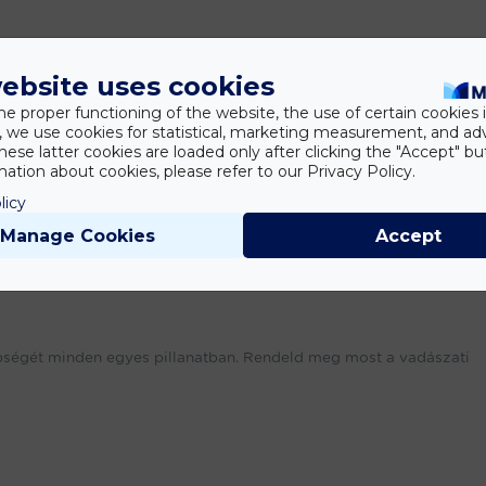
ebsite uses cookies
he proper functioning of the website, the use of certain cookies i
y, we use cookies for statistical, marketing measurement, and ad
hese latter cookies are loaded only after clicking the "Accept" bu
ation about cookies, please refer to our Privacy Policy.
licy
Manage Cookies
Accept
épségét minden egyes pillanatban. Rendeld meg most a vadászati