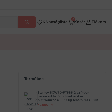
0
Kívánságlista
Kosár
Fiókom
Termékek
Stanley SXWTD-FT585 2 az 1-ben
összecsukható molnárkocsi és
platformkocsi – 137 kg teherbírás (EDC)
42.990
Ft