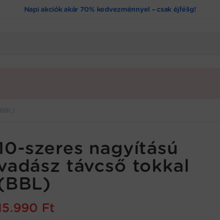
Napi akciók akár 70% kedvezménnyel – csak éjfélig!
(BBL)
10-szeres nagyítású
vadász távcső tokkal
(BBL)
15.990
Ft