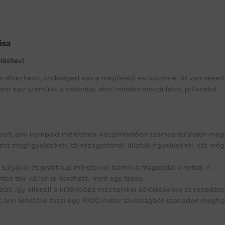
ása
léshez!
n élvezhesd, szükséged van a megfelelő eszközökre. Itt van neked
nem egy szemünk a vadonba, ahol minden mozdulatot, pillanatot
tosít, ami kompakt méretének köszönhetően számos területen megá
et megfigyelésénél, tájnézegetésnél, állatok figyelésénél, sőt még
 súlyával és praktikus méreteivel bárhová magaddal viheted. A
os tok vállon is hordható, mint egy táska.
lt, így ellenáll a különböző mechanikai sérüléseknek és repedése
, ami lehetővé teszi egy 1000 méter távolságból szabadon megfig