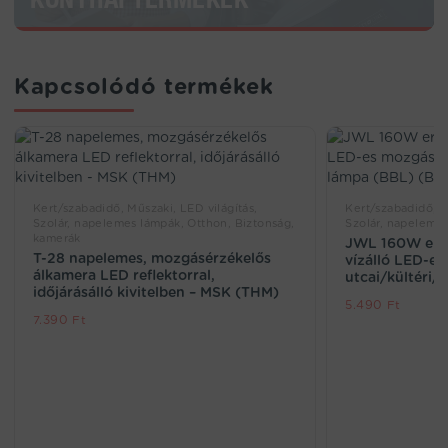
Kapcsolódó termékek
Kert/szabadidő, Műszaki, LED világítás,
Kert/szabadidő, M
Szolár, napelemes lámpák, Otthon, Biztonság,
Szolár, napelemes 
kamerák
JWL 160W erő
T-28 napelemes, mozgásérzékelős
vízálló LED-e
álkamera LED reflektorral,
utcai/kültéri/
időjárásálló kivitelben – MSK (THM)
5.490
Ft
7.390
Ft