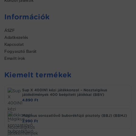
Konzol játékok
Információk
ÁSZF
Adatkezelés
Kapcsolat
Fogyasztó Barát
Emailt írok
Kiemelt termékek
Sup X 400IN1 kézi játékkonzol – Nosztalgikus
játékélmények 400 beépített játékkal (BBV)
4.890
Ft
Mágikus sorozatlövő buborékfújó pisztoly (BBJ) (BBMJ)
2.990
Ft