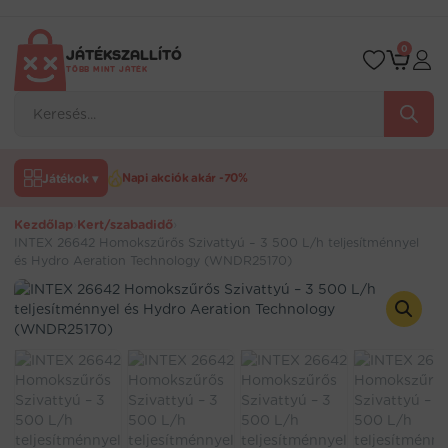
Ugrás
a
tartalomra
0
JÁTÉKSZALLÍTÓ
TÖBB MINT JÁTÉK
Products
search
Játékok ▾
Napi akciók akár -70%
Kezdőlap
›
Kert/szabadidő
›
INTEX 26642 Homokszűrős Szivattyú – 3 500 L/h teljesítménnyel
és Hydro Aeration Technology (WNDR25170)