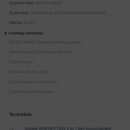
Gyártói kód:
INTEX 26642
Szabvány:
Megfelel az EU biztonsági előírásainak
Márka:
INTEX
A csomag tartalma:
INTEX 26642 homokszűrős szivattyú
Tömítőgyűrűk, bilincsek, tömlők
Csatlakozók
Használati útmutató
Színes gyári csomagolás
Szállítási kartondoboz
Termékek
Stanley SXWTD-FT585 2 az 1-ben összecsukható