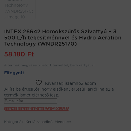
INTEX 26642 Homokszűrős Szivattyú – 3
500 L/h teljesítménnyel és Hydro Aeration
Technology (WNDR25170)
58.180
Ft
A termék megvásárolható: Utánvéttel, Bankkártyával
Elfogyott
Kívánságlistámhoz adom
Állíts be értesítőt, hogy elsőként értesülj arról, ha ez a
termék ismét elérhető lesz.
Enter
your
TERMÉKÉRTESÍTŐ BEKAPCSOLÁSA
email
address
Kategóriák:
Kert/szabadidő
,
Medence
to
join