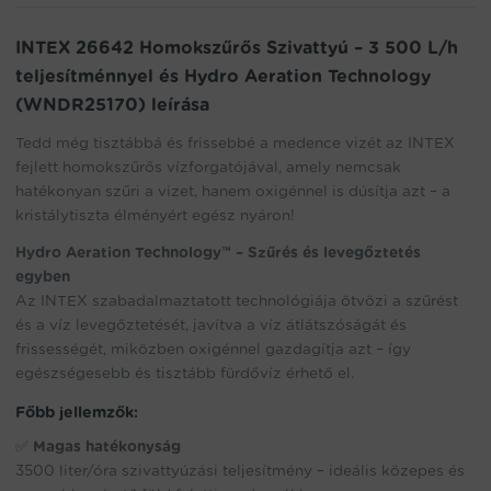
the
waitlist
INTEX 26642 Homokszűrős Szivattyú – 3 500 L/h
for
teljesítménnyel és Hydro Aeration Technology
this
(WNDR25170) leírása
product
Tedd még tisztábbá és frissebbé a medence vizét az INTEX
fejlett homokszűrős vízforgatójával, amely nemcsak
hatékonyan szűri a vizet, hanem oxigénnel is dúsítja azt – a
kristálytiszta élményért egész nyáron!
Hydro Aeration Technology™ – Szűrés és levegőztetés
egyben
Az INTEX szabadalmaztatott technológiája ötvözi a szűrést
és a víz levegőztetését, javítva a víz átlátszóságát és
frissességét, miközben oxigénnel gazdagítja azt – így
egészségesebb és tisztább fürdővíz érhető el.
Főbb jellemzők:
✅
Magas hatékonyság
3500 liter/óra szivattyúzási teljesítmény – ideális közepes és