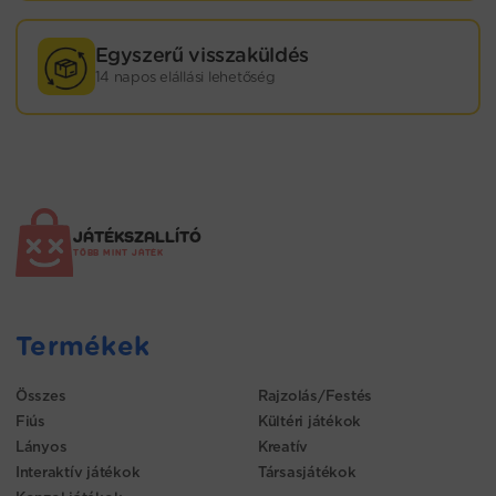
Egyszerű visszaküldés
14 napos elállási lehetőség
JÁTÉKSZALLÍTÓ
TÖBB MINT JÁTÉK
Termékek
Összes
Rajzolás/Festés
Fiús
Kültéri játékok
Lányos
Kreatív
Interaktív játékok
Társasjátékok