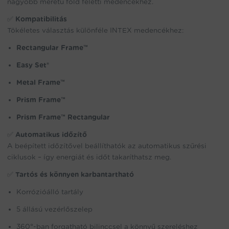
nagyobb méretű föld feletti medencékhez.
✅
Kompatibilitás
Tökéletes választás különféle INTEX medencékhez:
Rectangular Frame™
Easy Set®
Metal Frame™
Prism Frame™
Prism Frame™ Rectangular
✅
Automatikus időzítő
A beépített időzítővel beállíthatók az automatikus szűrési
ciklusok – így energiát és időt takaríthatsz meg.
✅
Tartós és könnyen karbantartható
Korrózióálló tartály
5 állású vezérlőszelep
360°-ban forgatható bilinccsel a könnyű szereléshez