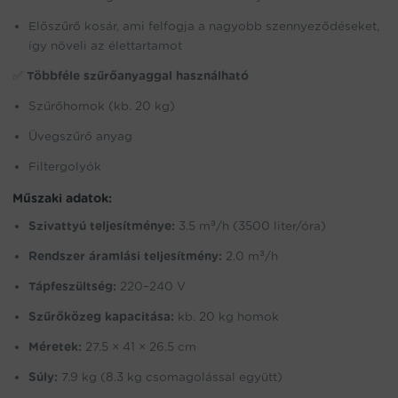
Előszűrő kosár, ami felfogja a nagyobb szennyeződéseket,
így növeli az élettartamot
✅
Többféle szűrőanyaggal használható
Szűrőhomok (kb. 20 kg)
Üvegszűrő anyag
Filtergolyók
Műszaki adatok:
Szivattyú teljesítménye:
3.5 m³/h (3500 liter/óra)
Rendszer áramlási teljesítmény:
2.0 m³/h
Tápfeszültség:
220–240 V
Szűrőközeg kapacitása:
kb. 20 kg homok
Méretek:
27.5 × 41 × 26.5 cm
Súly:
7.9 kg (8.3 kg csomagolással együtt)