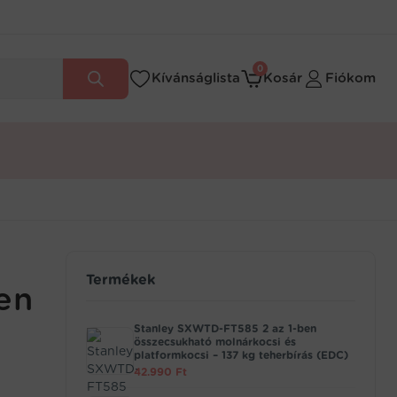
0
Kívánságlista
Kosár
Fiókom
Termékek
en
Stanley SXWTD-FT585 2 az 1-ben
összecsukható molnárkocsi és
platformkocsi – 137 kg teherbírás (EDC)
42.990
Ft