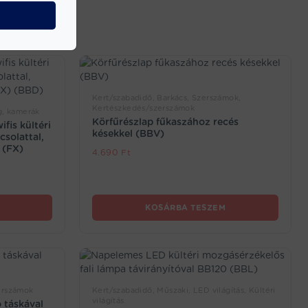
Kert/szabadidő, Barkács, Szerszámok,
Kertészkedés/szerszámok
g, kamerák
Körfűrészlap fűkaszához recés
fis kültéri
késekkel (BBV)
solattal,
 (FX)
4.690
Ft
KOSÁRBA TESZEM
erszámok
Kert/szabadidő, Műszaki, LED világítás, Kültéri
világítás
 táskával