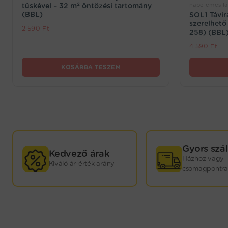
napelemes lám
tüskével – 32 m² öntözési tartomány
(BBL)
SOL1 Távir
szerelhető
2.590
Ft
258) (BBL)
4.590
Ft
KOSÁRBA TESZEM
GYORS
Gyors szál
Kedvező árak
Házhoz vagy
Kiváló ár-érték arány
KISZÁLLÍTÁS!
csomagpontra
Webáruházunkban termékeink nagy részét saját
raktárkészletünkön tartjuk. Minden játék mellett
jelezzük, hogy hány darab kapható még