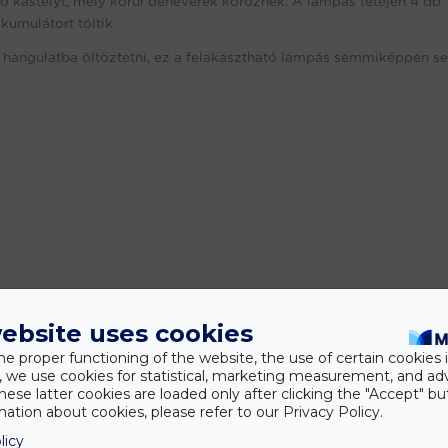
 kastélyt, mely körül denevérek köröznek. A lámpás tetején 4 db
kumulátort töltik.
tő hangulatba öltöztetni, ez a felakasztható lámpás semmiképpen s
ebsite uses cookies
he proper functioning of the website, the use of certain cookies i
y, we use cookies for statistical, marketing measurement, and ad
hese latter cookies are loaded only after clicking the "Accept" bu
ation about cookies, please refer to our Privacy Policy.
licy