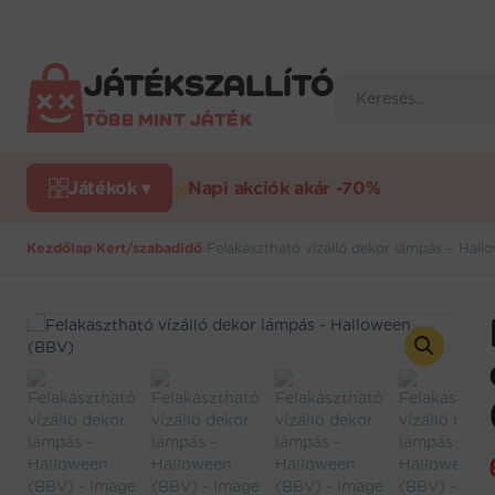
Ugrás
a
tartalomra
JÁTÉKSZALLÍTÓ
Products
search
TÖBB MINT JÁTÉK
Játékok ▾
Napi akciók akár -70%
Kezdőlap
›
Kert/szabadidő
›
Felakasztható vízálló dekor lámpás – Hal