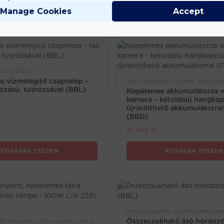
Manage Cookies
Accept
dő, Otthon
ős vízmelegítő csaptelep –
Kert/szabadidő, Otthon, Biztonsá
kozású, tusrózsával (BBL)
Napelemes akkumulátoros wi
kamera – kétoldalú hangkapc
újratölthető akkumulátorral
(BBD)
35.490
Ft
KOSÁRBA TESZEM
KOSÁRBA TESZEM
Kert/szabadidő, Kertészkedés/sz
Összecsukható ásó hordozó
ő, Műszaki, LED világítás, Szolár,