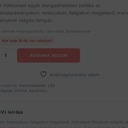
A Halloween egyik elengedhetetlen kelléke az
ablakpárkányokon, teraszokon, faágakon megjelenő, méc
fényével világító lámpás.
A termék megvásárolható: Utánvéttel, Bankkártyával
Már csak 19 db van raktáron!
Felakasztható
KOSÁRBA TESZEM
vízálló
dekor
lámpás
-
Kívánságlistámhoz adom
Halloween
Kategóriák:
(BBV)
Kert/szabadidő
,
LED
ilágítás
,
Otthon
,
Karácsony
mennyiség
V) leírása
on, teraszokon, faágakon megjelenő, mécsesek fényével világító l