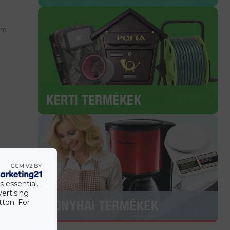
em
KERTI TERMÉKEK
s essential.
vertising
tton. For
KONYHAI TERMÉKEK