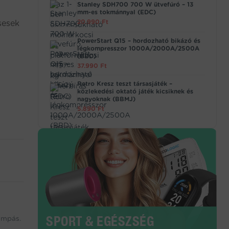
Stanley SDH700 700 W ütvefúró – 13
mm-es tokmánnyal (EDC)
20.990
Ft
sesek
PowerStart Q15 – hordozható bikázó és
légkompresszor 1000A/2000A/2500A
(BBD)
37.990
Ft
Retro Kresz teszt társasjáték –
közlekedési oktató játék kicsiknek és
nagyoknak (BBMJ)
5.890
Ft
SPORT & EGÉSZSÉG
ámpás.