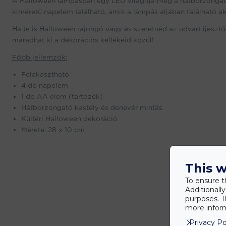
A Halloween lámpásban egy LED világítja meg a hátborzongató
kiméretű napelem található, amik a lámpás aljában található ak
Ha te is Halloween rajongó vagy és szeretnéd az udvart ijesz
maradhat ki a dekorációs kellékeid közül!
Főbb jellemzők:
Felakasztható
4 db napelem
1 db AA elem (tartozék)
Hátborzongató kastély és denevér mintás
Kültéri Halloween dekoráció
Mérete: 28 x 10 cm
This w
To ensure t
Additionall
purposes. T
more inform
Privacy Po