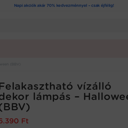
Napi akciók akár 70% kedvezménnyel – csak éjfélig!
loween (BBV)
Felakasztható vízálló
dekor lámpás – Hallowe
(BBV)
6.390
Ft