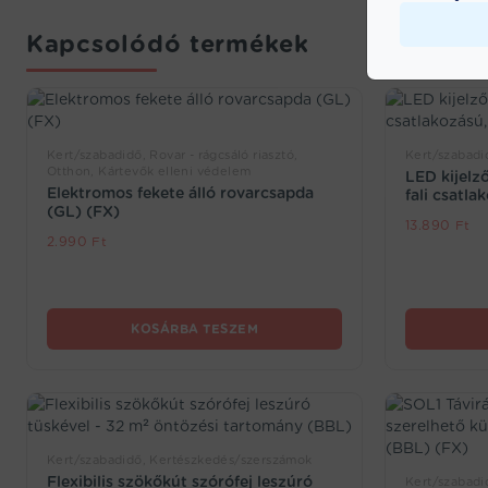
Kapcsolódó termékek
Kert/szabadidő, Rovar - rágcsáló riasztó,
Kert/szabadi
Otthon, Kártevők elleni védelem
LED kijelz
Elektromos fekete álló rovarcsapda
fali csatla
(GL) (FX)
13.890
Ft
2.990
Ft
KOSÁRBA TESZEM
Kert/szabadidő, Kertészkedés/szerszámok
Flexibilis szökőkút szórófej leszúró
Kert/szabadid