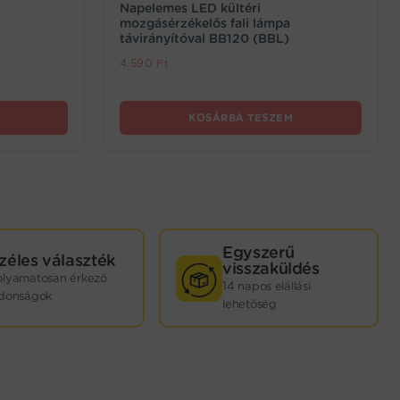
Napelemes LED kültéri
mozgásérzékelős fali lámpa
távirányítóval BB120 (BBL)
4.590
Ft
KOSÁRBA TESZEM
Egyszerű
zéles választék
visszaküldés
olyamatosan érkező
14 napos elállási
jdonságok
lehetőség