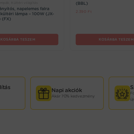
pák, Kültéri világítás
(BBL)
ányítós, napelemes falra
2.390
Ft
 kültéri lámpa – 100W (JX-
 (FX)
KOSÁRBA TESZEM
KOSÁRBA TESZEM
lítás
S
Napi akciók
F
Akár 70% kedvezmény
ú