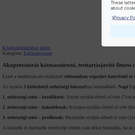
These latte
about cookie
Privacy Po
Kívánságlistámhoz adom
Kategória:
Egészség/sport
Akupresszúrás hátmasszírozó, testtartásjavító fitness 
Ezzel a multifunkciós eszközzel
otthonában végezhet háterősítő és 
Az eszköz
3 különböző nehézségi fokozat
ban használható.
Napi 5 pe
1. nehézségi szint – kezdőknek
: Enyhe nyújtás érhető el vele (7cm 
2. nehézségi szint – haladóknak:
Közepes nyújtás érhető el vele (9
3. nehézségi szint – profiknak:
Maximális nyújtás érhető el vele (1
A második és harmadik nehézségi szintet csak akkor használja, ha az 