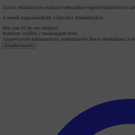
Ezzel a multifunkciós eszközzel otthonában végezhet háterősítő és tartá
A termék megvásárolható: Utánvéttel, Bankkártyával
Már csak 83 db van raktáron!
Raktáron: szállítás 2 munkanapon belül
Akupresszúrás hátmasszírozó, testtartásjavító fitness deréktámasz 3 
Kosárba teszem