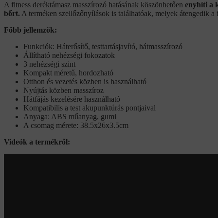
A fitness deréktámasz masszírozó hatásának köszönhetően
enyhíti a 
bőrt.
A terméken szellőzőnyílások is találhatóak, melyek átengedik a 
Főbb jellemzők:
Funkciók: Háterősítő, testtartásjavító, hátmasszírozó
Állítható nehézségi fokozatok
3 nehézségi szint
Kompakt méretű, hordozható
Otthon és vezetés közben is használható
Nyújtás közben masszíroz
Hátfájás kezelésére használható
Kompatibilis a test akupunktúrás pontjaival
Anyaga: ABS műanyag, gumi
A csomag mérete: 38.5x26x3.5cm
Videók a termékről: