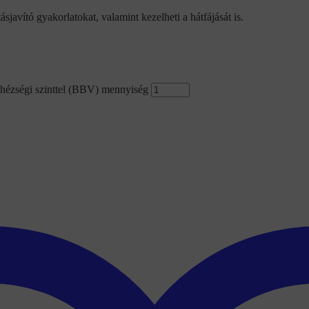
sjavító gyakorlatokat, valamint kezelheti a hátfájását is.
nehézségi szinttel (BBV) mennyiség