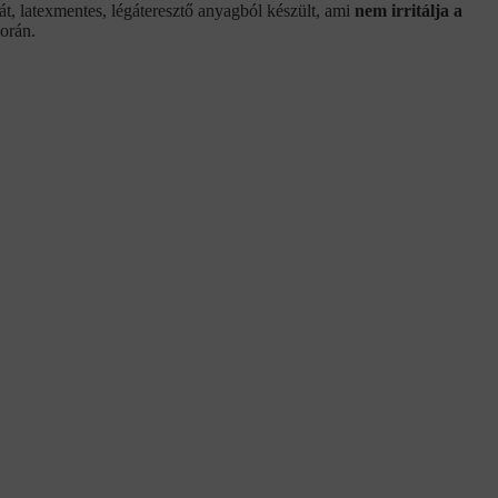
t, latexmentes, légáteresztő anyagból készült, ami
nem irritálja a
során.