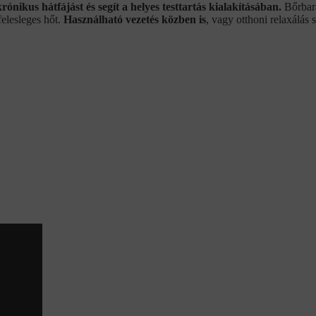
krónikus hátfájást és segít a helyes testtartás kialakításában.
Bőrbará
felesleges hőt.
Használható vezetés közben is
, vagy otthoni relaxálás 