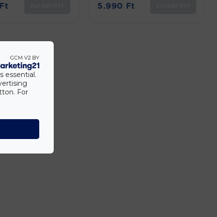
Ft
5.990
Ft
ELFOGYOTT
ELFOGYOTT
s essential.
vertising
tton. For