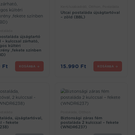
Kert/szabadidő, Otthon, Postaláda
Utcai postaláda újságtartóval
– zöld (BBL)
staláda
ostaláda újságtartó
 – kulccsal zárható,
gos kültéri
krény ,fekete színben
BD)
0
Ft
15.990
Ft
KOSÁRBA →
KOSÁRBA →
staláda
Postaláda, Otthon
aláda, újságtartóval,
Biztonsági záras fém
l - fekete
postaláda 2 kulccsal – fekete
238)
(WNDR6237)