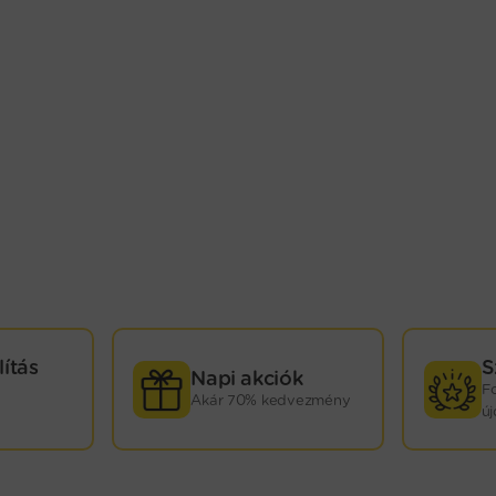
lítás
S
Napi akciók
F
Akár 70% kedvezmény
ú