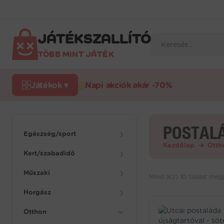
Ugrás
a
tartalomra
JÁTÉKSZALLÍTÓ
Products
search
TÖBB MINT JÁTÉK
Játékok ▾
Napi akciók akár -70%
POSTAL
Egészség/sport
❯
Kezdőlap
→
Otth
Kert/szabadidő
❯
Műszaki
❯
Mind a(z) 10 találat megj
Horgász
❯
Otthon
❯