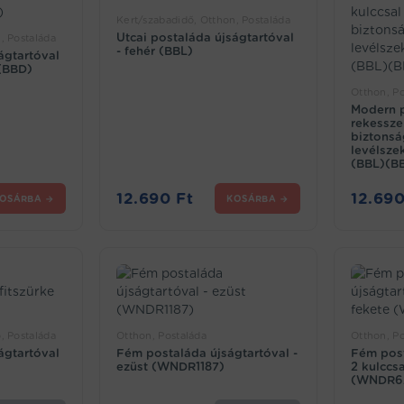
Kert/szabadidő, Otthon, Postaláda
Utcai postaláda újságtartóval
, Postaláda
- fehér (BBL)
ágtartóval
 (BBD)
Otthon, Po
Modern p
rekesszel
biztonsá
levélsze
(BBL)(B
12.690
Ft
12.69
OSÁRBA →
KOSÁRBA →
, Postaláda
Otthon, Postaláda
Otthon, Po
ágtartóval
Fém postaláda újságtartóval -
Fém post
)
ezüst (WNDR1187)
2 kulccsa
(WNDR6