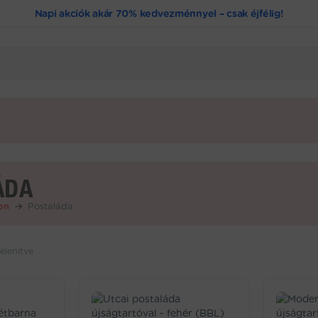
Napi akciók akár 70% kedvezménnyel – csak éjfélig!
ÁDA
on
→
Postaláda
elenítve
Sorted
by
popularity