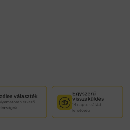
Egyszerű
zéles választék
visszaküldés
olyamatosan érkező
14 napos elállási
jdonságok
lehetőség