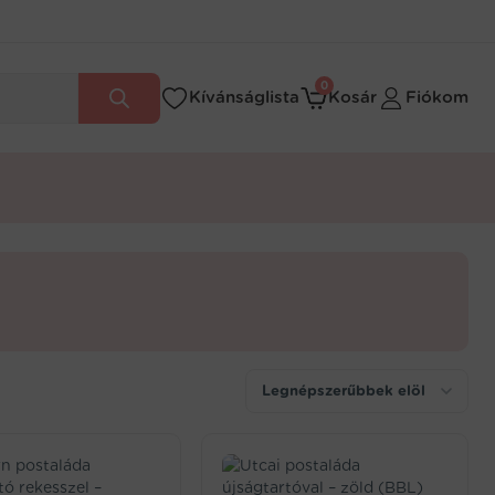
0
Kívánságlista
Kosár
Fiókom