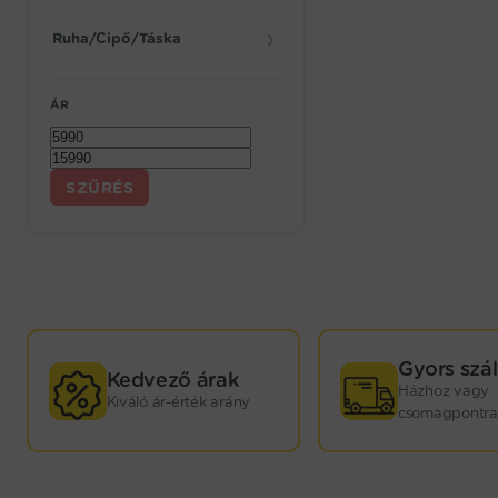
Ruha/Cipő/Táska
❯
ÁR
Min
Max
SZŰRÉS
ár
ár
GYORS
Gyors szál
Kedvező árak
Házhoz vagy
Kiváló ár-érték arány
KISZÁLLÍTÁS!
csomagpontra
Webáruházunkban termékeink nagy részét saját