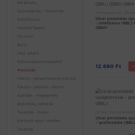
Karácsony
Szúnyogháló - Rovarháló
Kert/szabadidő, Otthon
Utcai postaláda újs
Roló/Reluxa
- sötétbarna (BBL)
(BBA)
Poszter/Tapéta
Porszívó
Bútor
Pléd, takaró
Előszobabútor/cipőtartó
12.690
Ft
K
Postaláda
Falióra - ébresztőóra/asztali óra
Karóra - okosóra - ékszer
Ajándék - meglepetés
Biztonság, kamerák
Takarítás - mosás
Otthon, Kert/szabadidő
Utcai postaláda újs
Kártevők elleni védelem
– grafitszürke (BBL
Takarítás