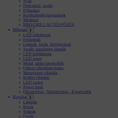
Nyár
Dekoráció, szolár
Fóliasátor
Kertészkedés/szerszámok
Medence
BBQ/GRILL/SÜTÉS/FŐZÉS
Műszaki
❯
LED reflektorok
Fejlámpák
Lámpák, izzók, fényforrások
Szolár, napelemes lámpák
LED kézilámpák
LED panel
Mobil, tablet kiegészítők
Otthon világítástechnika
Mennyezeti világítás
Kültéri világítás
LED szalag
Power bank
Okostelefon - Mobiltelefon - Kiegészítők
Horgász
❯
Lámpák
Botok
Szákok
Orsók