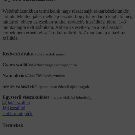
Webáruházunkban termékeink nagy részét saját raktárkészletünkön
tartjuk. Minden játék mellett jelezzük, hogy hány darab kapható még
raktárról: ebben az esetben sokkal rövidebb kiszállítási időre, 1–3
munkanapra kell számítani. Abban az esetben, ha a kiválasztott
termék nem érhető el saját raktárunkról, 5–7 munkanap a házhoz
szállítás.
Kedvező árak
Kiváló ár-érték arány
Gyors szállítás
Házhoz vagy csomagpontra
Napi akciók
Akár 70% kedvezmény
Széles választék
Folyamatosan érkező újdonságok
Egyszerű visszaküldés
14 napos elállási lehetőség
Játékszallító
Több mint játék
Termékek