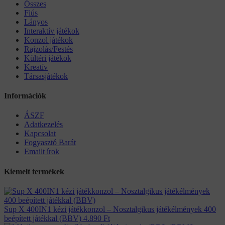
Összes
Fiús
Lányos
Interaktív játékok
Konzol játékok
Rajzolás/Festés
Kültéri játékok
Kreatív
Társasjátékok
Információk
ÁSZF
Adatkezelés
Kapcsolat
Fogyasztó Barát
Emailt írok
Kiemelt termékek
Sup X 400IN1 kézi játékkonzol – Nosztalgikus játékélmények 400
beépített játékkal (BBV)
4.890
Ft