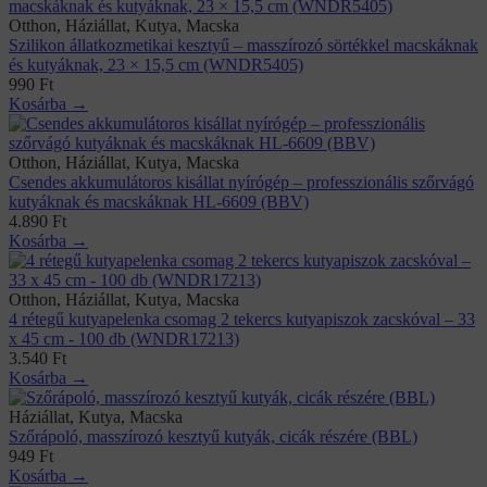
Otthon, Háziállat, Kutya, Macska
Szilikon állatkozmetikai kesztyű – masszírozó sörtékkel macskáknak
és kutyáknak, 23 × 15,5 cm (WNDR5405)
990
Ft
Kosárba →
Otthon, Háziállat, Kutya, Macska
Csendes akkumulátoros kisállat nyírógép – professzionális szőrvágó
kutyáknak és macskáknak HL-6609 (BBV)
4.890
Ft
Kosárba →
Otthon, Háziállat, Kutya, Macska
4 rétegű kutyapelenka csomag 2 tekercs kutyapiszok zacskóval – 33
x 45 cm - 100 db (WNDR17213)
3.540
Ft
Kosárba →
Háziállat, Kutya, Macska
Szőrápoló, masszírozó kesztyű kutyák, cicák részére (BBL)
949
Ft
Kosárba →