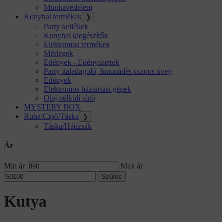
Munkavédelem
Konyhai termékek
❯
Party kellékek
Konyhai kiegészítők
Elektromos termékek
Mérlegek
Edények - Edényszettek
Party italadagoló, limonádés csapos üveg
Edények
Elektromos háztartási gépek
Olaj nélküli sütő
MYSTERY BOX
Ruha/Cipő/Táska
❯
Táska/Hátizsák
Ár
Min ár
Max ár
Szűrés
Kutya