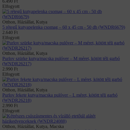
6.490
Ft
Elfogyott
Otthon, Háziállat, Kutya
5 rétegű kutyapelenka csomag – 60 x 45 cm - 50 db (WNDR6679)
2.640
Ft
Elfogyott
Otthon, Háziállat, Kutya
Purlov szürke kutya/macska pulóver – M méret, kötött téli garbó
(WNDR26217)
2.990
Ft
Elfogyott
Otthon, Háziállat, Kutya
Purlov fekete kutya/macska pulóver – L méret, kötött téli garbó
(WNDR26218)
2.990
Ft
Elfogyott
Otthon, Háziállat, Kutya, Macska