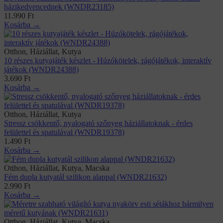
házikedvencednek (WNDR23185)
11.990
Ft
Kosárba →
Otthon, Háziállat, Kutya
10 részes kutyajáték készlet - Húzókötelek, rágójátékok, interaktív
játékok (WNDR24388)
3.690
Ft
Kosárba →
Otthon, Háziállat, Kutya
Stressz csökkentő, nyalogató szőnyeg háziállatoknak - érdes
felülettel és spatulával (WNDR19378)
1.490
Ft
Kosárba →
Otthon, Háziállat, Kutya, Macska
Fém dupla kutyatál szilikon alappal (WNDR21632)
2.990
Ft
Kosárba →
Otthon, Háziállat, Kutya, Macska