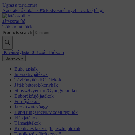
Ugrás a tartalomra
Napi akciók akár 70% kedvezménnyel – csak éjfélig!
Játékszallító
Több mint játék
Products search
Kívánságlista
0
Kosár
Fiókom
Játékok ▾
Baba táskák
Interaktív játékok
Távirányítós/RC játékok
Játék bútorok/konyhák
Strassz/Gyémánt/Gyöngy kirakó
Buborékfújó játékok
Fürdőjátékok
Járóka - utazóágy
Hab/Hungarocell/Modell repülők
Fiús játékok
Társasjátékok
Kreatív és készségfejlesztő játékok
Törölköző - fürdőlepedő