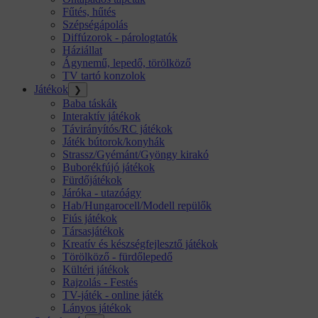
Fűtés, hűtés
Szépségápolás
Diffúzorok - párologtatók
Háziállat
Ágynemű, lepedő, törölköző
TV tartó konzolok
Játékok
❯
Baba táskák
Interaktív játékok
Távirányítós/RC játékok
Játék bútorok/konyhák
Strassz/Gyémánt/Gyöngy kirakó
Buborékfújó játékok
Fürdőjátékok
Járóka - utazóágy
Hab/Hungarocell/Modell repülők
Fiús játékok
Társasjátékok
Kreatív és készségfejlesztő játékok
Törölköző - fürdőlepedő
Kültéri játékok
Rajzolás - Festés
TV-játék - online játék
Lányos játékok