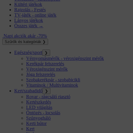
Kültéri játékok
Rajzolás - Festés
TV-játék - online játék
Lányos játékok
Összes játék →
Napi akciók akár -70%
Szűrők és kategóriák
❯
Egészség/sport
❯
Vérnyomásmérők - véroxigénszint mérők
Kerékpár felszerelés
Véroxigénszint mérők
Jóga felszerelés
Szobakerékpár - szobabicikli
Vitaminok / Multivitaminok
Kert/szabadidő
❯
Rovar - rágcsáló riasztó
Kertészkedés
LED világítás
Öntözés - locsolás
Szúnyogháló
Kerti bútor
Kert