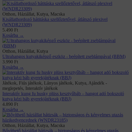
Otthon, Háziállat, Kutya, Macska
Kisállathordozó hátitáska szellőztetővel, átlátszó plexivel
(WNDR23309)
5.490
Ft
Kosárba →
Otthon, Háziállat, Kutya
Ultrahangos kutyakiképző eszköz - beépített zseblámpával (BBM)
3.990
Ft
Kosárba →
Játékok, Fiús játékok, Lányos játékok, Kutya, Ajándék -
meglepetés, Interaktív játékok
Interaktív kung fu husky plüss kesztyűbáb – hangot adó bokszoló
kutya kézi báb gyerekjátéknak (BBJ)
4.890
Ft
Kosárba →
Otthon, Háziállat, Kutya, Macska
Bővíthető háziállat hátizsák – biztonságos és kényelmes utazás