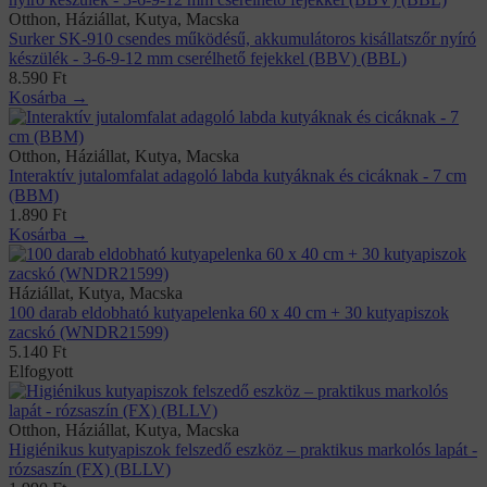
Otthon, Háziállat, Kutya, Macska
Surker SK-910 csendes működésű, akkumulátoros kisállatszőr nyíró
készülék - 3-6-9-12 mm cserélhető fejekkel (BBV) (BBL)
8.590
Ft
Kosárba →
Otthon, Háziállat, Kutya, Macska
Interaktív jutalomfalat adagoló labda kutyáknak és cicáknak - 7 cm
(BBM)
1.890
Ft
Kosárba →
Háziállat, Kutya, Macska
100 darab eldobható kutyapelenka 60 x 40 cm + 30 kutyapiszok
zacskó (WNDR21599)
5.140
Ft
Elfogyott
Otthon, Háziállat, Kutya, Macska
Higiénikus kutyapiszok felszedő eszköz – praktikus markolós lapát -
rózsaszín (FX) (BLLV)