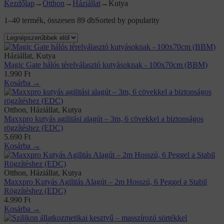
Kezdőlap
→
Otthon
→
Háziállat
→
Kutya
1–40 termék, összesen 89 db
Sorted by popularity
Háziállat, Kutya
Magic Gate hálós térelválasztó kutyásoknak - 100x70cm (BBM)
1.990
Ft
Kosárba →
Otthon, Háziállat, Kutya
Maxxpro kutyás agilitási alagút – 3m, 6 cövekkel a biztonságos
rögzítéshez (EDC)
5.690
Ft
Kosárba →
Otthon, Háziállat, Kutya
Maxxpro Kutyás Agilitás Alagút – 2m Hosszú, 6 Peggel a Stabil
Rögzítéshez (EDC)
4.990
Ft
Kosárba →