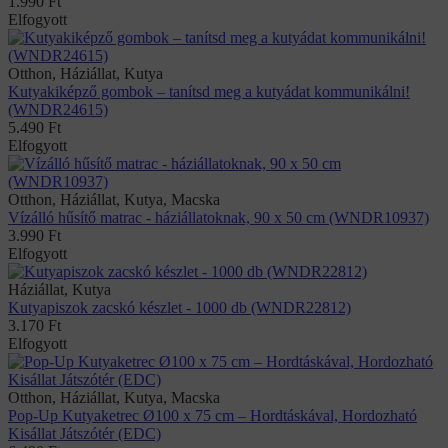
1.990
Ft
Elfogyott
Otthon, Háziállat, Kutya
Kutyakiképző gombok – tanítsd meg a kutyádat kommunikálni!
(WNDR24615)
5.490
Ft
Elfogyott
Otthon, Háziállat, Kutya, Macska
Vízálló hűsítő matrac - háziállatoknak, 90 x 50 cm (WNDR10937)
3.990
Ft
Elfogyott
Háziállat, Kutya
Kutyapiszok zacskó készlet - 1000 db (WNDR22812)
3.170
Ft
Elfogyott
Otthon, Háziállat, Kutya, Macska
Pop-Up Kutyaketrec Ø100 x 75 cm – Hordtáskával, Hordozható
Kisállat Játszótér (EDC)