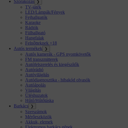
Szórakozás
❯
TV-játék
LED/Lámpák/Fények
Fejhallgatók
Karaoke
Rádiók
Fülhallgató
Hangfalak
Felnőtteknek +18
Autós termékek
❯
Autós kamerák - GPS nyomkövetők
FM transzmitterek
Autófelszerelés és kiegészítők
Autórádió
Autóvilágítás
Autódiagnosztika - hibakód olvasók
Autóápolás
Világítás
Üléshuzatok
Hűtő/Hűtőtáska
Barkács
❯
Szerszámok
Mérőeszközök
Akkuk, elemek
Elektromos barkács gépek