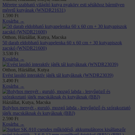
Méretre szabható világító kutya nyakörv esti sétákhoz bármilyen
méretű kutyának (WNDR21631)
1.590
Ft
Kosárba →
Otthon, Háziállat, Kutya, Macska
50 darab eldobható kutyapelenka 60 x 60 cm + 30 kutyapiszok
zacskó (WNDR21600)
3.530
Ft
Kosárba →
Otthon, Háziállat, Kutya
Evést lassító interaktív játék tál kutyáknak (WNDR23039)
3.490
Ft
Kosárba →
Háziállat, Kutya, Macska
Bolyhos menyét - guruló, mozgó labda - lenyűgöző és szórakoztató
játék macskáknak és kutyáknak (BBJ)
2.590
Ft
Kosárba →