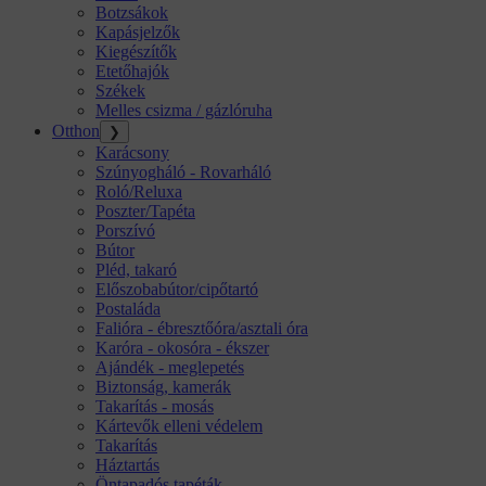
Botzsákok
Kapásjelzők
Kiegészítők
Etetőhajók
Székek
Melles csizma / gázlóruha
Otthon
❯
Karácsony
Szúnyogháló - Rovarháló
Roló/Reluxa
Poszter/Tapéta
Porszívó
Bútor
Pléd, takaró
Előszobabútor/cipőtartó
Postaláda
Falióra - ébresztőóra/asztali óra
Karóra - okosóra - ékszer
Ajándék - meglepetés
Biztonság, kamerák
Takarítás - mosás
Kártevők elleni védelem
Takarítás
Háztartás
Öntapadós tapéták